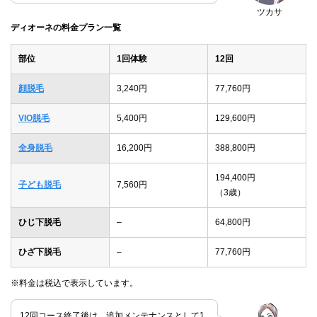
ツカサ
ディオーネの料金プラン一覧
部位
1回体験
12回
顔脱毛
3,240円
77,760円
VIO脱毛
5,400円
129,600円
全身脱毛
16,200円
388,800円
194,400円
子ども脱毛
7,560円
（3歳）
ひじ下脱毛
–
64,800円
ひざ下脱毛
–
77,760円
※料金は税込で表示しています。
12回コース終了後は、追加メンテナンスとして1