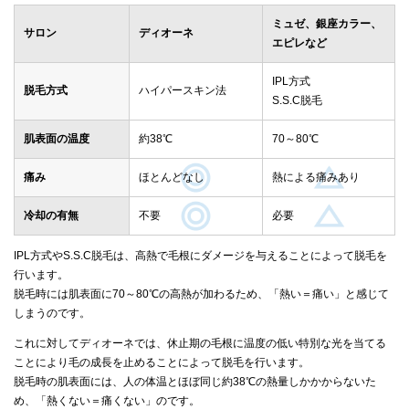
ミュゼ、銀座カラー、
サロン
ディオーネ
エピレなど
IPL方式
脱毛方式
ハイパースキン法
S.S.C脱毛
肌表面の温度
約38℃
70～80℃
痛み
ほとんどなし
熱による痛みあり
冷却の有無
不要
必要
IPL方式やS.S.C脱毛は、高熱で毛根にダメージを与えることによって脱毛を
行います。
脱毛時には肌表面に70～80℃の高熱が加わるため、「熱い＝痛い」と感じて
しまうのです。
これに対してディオーネでは、休止期の毛根に温度の低い特別な光を当てる
ことにより毛の成長を止めることによって脱毛を行います。
脱毛時の肌表面には、人の体温とほぼ同じ約38℃の熱量しかかからないた
め、「熱くない＝痛くない」のです。