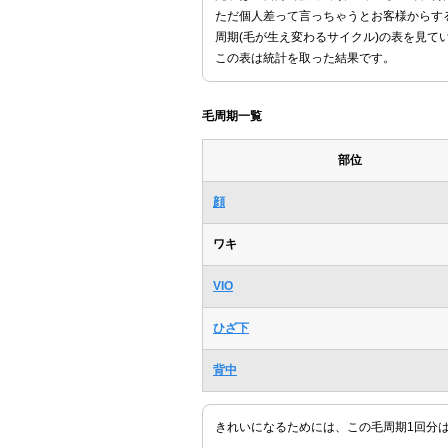
ただ個人差って言っちゃうとお客様からす
周期(毛が生え変わるサイクル)の表を見て
この表は統計を取った結果です。
毛周期一覧
部位
顔
ワキ
VIO
ひざ下
背中
きれいになるためには、この毛周期1回分