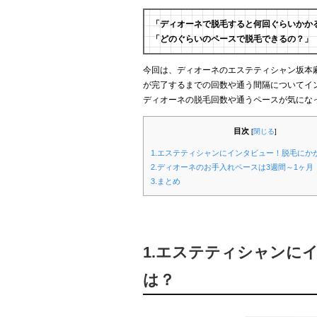
「ディオーネで脱毛すると何回ぐらいかか
「どのぐらいのペースで脱毛できるの？」
今回は、ディオーネのエステティシャン坂本麻
が完了するまでの回数や通う間隔についてイ
ディオーネの脱毛回数や通うペースが気にな
目次
[
閉じる
]
1.エステティシャンにインタビュー！脱毛にか
2.ディオーネのお手入れペースは3週間～1ヶ月
3.まとめ
1.エステティシャンに
は？